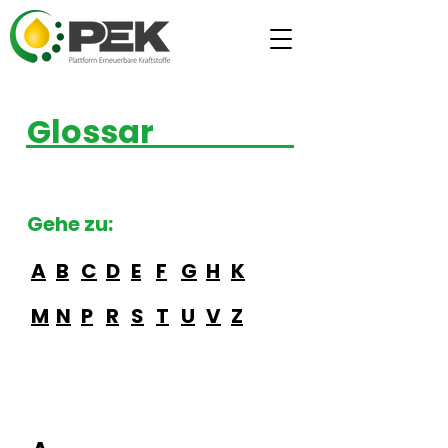
Glossar
Gehe zu:
A
B
C
D
E
F
G
H
K
M
N
P
R
S
T
U
V
Z