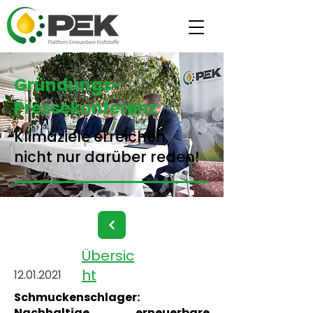
Gründungs-
Pressekonferenz
Klimaziele erreichen,
nicht nur darüber reden!
Übersic
ht
12.01.2021
Schmuckenschlager:
Nachhaltige erneuerbare