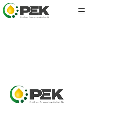
Plattform Erneuerbare Kraftstoffe - Wir
arbeiten gemeinsam am Mosaik der
ökologischen Mobilitätswende.
Ergänzen, nicht ersetzen!