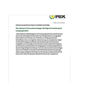
.
Presseaussendung
Presseaussendung: Richtige
Entscheidung für Europa
getroffen