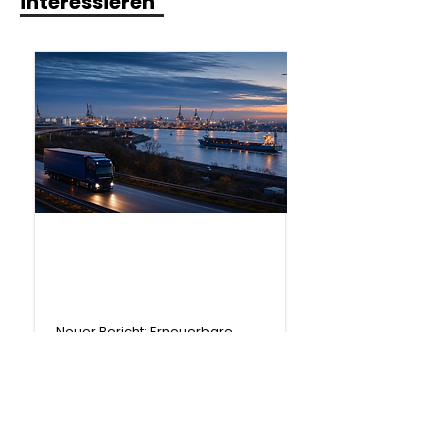
interessieren
.
Bericht
Neuer Bericht: Erneuerbare
Kraftstoffe bleiben für Europas
Verkehrswende unverzichtbar