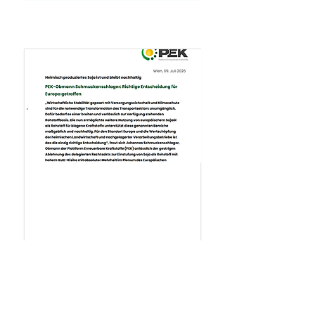
.
Presseaussendung
Presseaussendung: Richtige
Entscheidung für Europa
getroffen